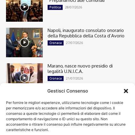
“Prepariamoci alle Comunali”
28/07/2026
Politica
Napoli, inaugurato consolato onorario
della Repubblica della Costa d’Avorio
27/07/2026
Cronaca
Marano, nasce nuovo presidio di
legalità U.N.I.C.A.
21/07/2026
Cronaca
Gestisci Consenso
Per fornire le migliori esperienze, utilizziamo tecnologie come i cookie
Cronaca
13501
per memorizzare e/o accedere alle informazioni del dispositivo. Il
Attualità
7305
consenso a queste tecnologie ci permetterà di elaborare dati come il
top
6751
comportamento di navigazione o ID unici su questo sito. Non
acconsentire o ritirare il consenso può influire negativamente su alcune
News
4209
caratteristiche e funzioni.
Cultura
2871