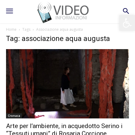
Apri la 
Home
Tags
Associazione aqua augusta
Tag: associazione aqua augusta
Cronaca
Arte per l’ambiente, in acquedotto Serino i
“Tessuti umani” di Rosaria Corcione