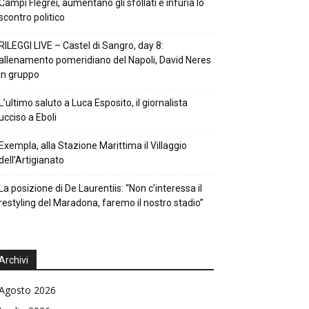
Campi Flegrei, aumentano gli sfollati e infuria lo
scontro politico
RILEGGI LIVE – Castel di Sangro, day 8:
allenamento pomeridiano del Napoli, David Neres
in gruppo
L’ultimo saluto a Luca Esposito, il giornalista
ucciso a Eboli
Exempla, alla Stazione Marittima il Villaggio
dell’Artigianato
La posizione di De Laurentiis: “Non c’interessa il
restyling del Maradona, faremo il nostro stadio”
Archivi
Agosto 2026