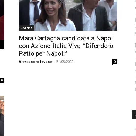
Politica
Mara Carfagna candidata a Napoli
con Azione-Italia Viva: “Difenderò
Patto per Napoli”
Alessandro Iovane
-
31/08/2022
0
0