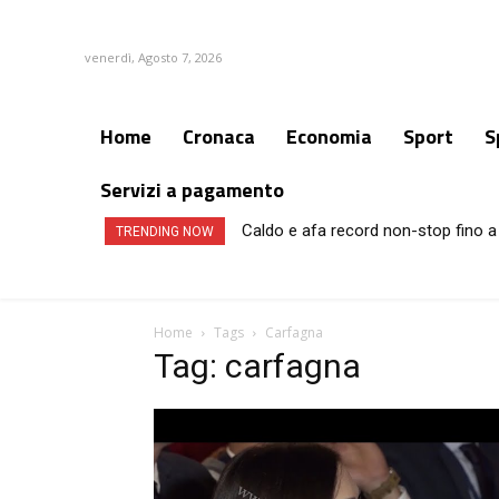
venerdì, Agosto 7, 2026
Home
Cronaca
Economia
Sport
S
Servizi a pagamento
Caldo e afa record non-stop fino a 
TRENDING NOW
Home
Tags
Carfagna
Tag: carfagna