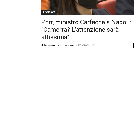
Cronaca
Pnrr, ministro Carfagna a Napoli:
“Camorra? L’attenzione sarà
altissima”
Alessandro Iovane
-
05/04/2022