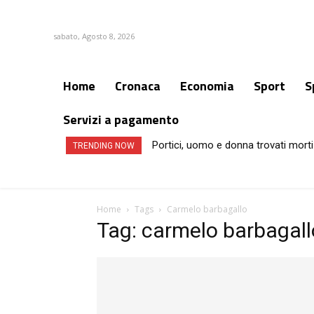
sabato, Agosto 8, 2026
Home
Cronaca
Economia
Sport
S
Servizi a pagamento
Portici, uomo e donna trovati morti
TRENDING NOW
Home
Tags
Carmelo barbagallo
Tag: carmelo barbagall