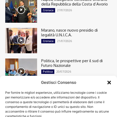
della Repubblica della Costa d’Avorio
27/07/2026
Cronaca
Marano, nasce nuovo presidio di
legalità U.N.I.C.A.
21/07/2026
Cronaca
Politica, le prospettive per il sud di
Futuro Nazionale
20/07/2026
Politica
Gestisci Consenso
Per fornire le migliori esperienze, utilizziamo tecnologie come i cookie
Cronaca
13492
per memorizzare e/o accedere alle informazioni del dispositivo. Il
Attualità
7299
consenso a queste tecnologie ci permetterà di elaborare dati come il
top
6746
comportamento di navigazione o ID unici su questo sito. Non
acconsentire o ritirare il consenso può influire negativamente su alcune
News
4208
caratteristiche e funzioni.