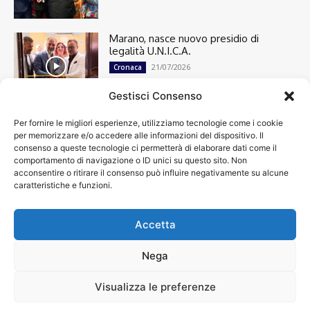
Marano, nasce nuovo presidio di
legalità U.N.I.C.A.
21/07/2026
Cronaca
Gestisci Consenso
Per fornire le migliori esperienze, utilizziamo tecnologie come i cookie
Cronaca
13498
per memorizzare e/o accedere alle informazioni del dispositivo. Il
Attualità
7303
consenso a queste tecnologie ci permetterà di elaborare dati come il
top
6749
comportamento di navigazione o ID unici su questo sito. Non
acconsentire o ritirare il consenso può influire negativamente su alcune
News
4209
caratteristiche e funzioni.
Cultura
2870
Calcio
2008
Economia
1933
Accetta
Spettacoli
1932
Nega
Visualizza le preferenze
Chi siamo
Contatti
Privacy Policy
Accessibilità
© VIDEOINFORMAZIONI