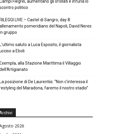
Campi Flegrei, aumentano gli sfollati e infuria lo
scontro politico
RILEGGI LIVE – Castel di Sangro, day 8:
allenamento pomeridiano del Napoli, David Neres
in gruppo
L’ultimo saluto a Luca Esposito, il giornalista
ucciso a Eboli
Exempla, alla Stazione Marittima il Villaggio
dell’Artigianato
La posizione di De Laurentiis: “Non c’interessa il
restyling del Maradona, faremo il nostro stadio”
Archivi
Agosto 2026