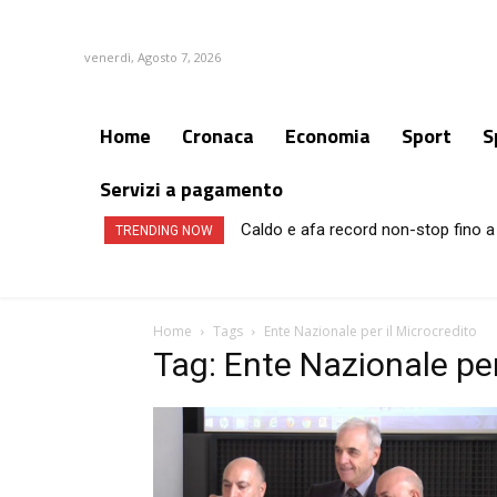
venerdì, Agosto 7, 2026
Home
Cronaca
Economia
Sport
S
Servizi a pagamento
Caldo e afa record non-stop fino a 
TRENDING NOW
Home
Tags
Ente Nazionale per il Microcredito
Tag: Ente Nazionale per