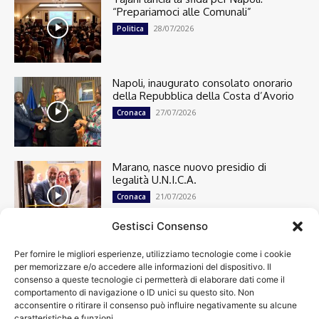
“Prepariamoci alle Comunali”
28/07/2026
Politica
Napoli, inaugurato consolato onorario
della Repubblica della Costa d’Avorio
27/07/2026
Cronaca
Marano, nasce nuovo presidio di
legalità U.N.I.C.A.
21/07/2026
Cronaca
Gestisci Consenso
Per fornire le migliori esperienze, utilizziamo tecnologie come i cookie
Cronaca
13501
per memorizzare e/o accedere alle informazioni del dispositivo. Il
Attualità
7305
consenso a queste tecnologie ci permetterà di elaborare dati come il
top
6752
comportamento di navigazione o ID unici su questo sito. Non
acconsentire o ritirare il consenso può influire negativamente su alcune
News
4209
caratteristiche e funzioni.