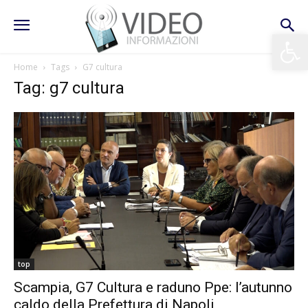
Apri la 
Home
Tags
G7 cultura
Tag: g7 cultura
top
Scampia, G7 Cultura e raduno Ppe: l’autunno
caldo della Prefettura di Napoli