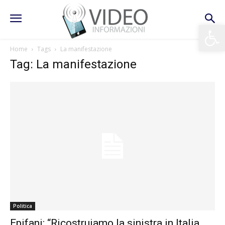
Apri la 
Home
Tags
La manifestazione
Tag: La manifestazione
Politica
Epifani: “Ricostruiamo la sinistra in Italia