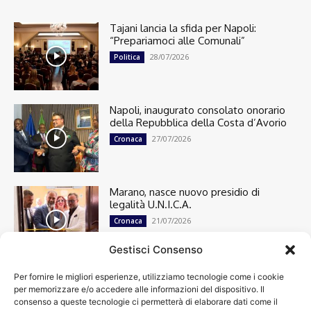
Tajani lancia la sfida per Napoli:
“Prepariamoci alle Comunali”
28/07/2026
Politica
Napoli, inaugurato consolato onorario
della Repubblica della Costa d’Avorio
27/07/2026
Cronaca
Marano, nasce nuovo presidio di
legalità U.N.I.C.A.
21/07/2026
Cronaca
Gestisci Consenso
Per fornire le migliori esperienze, utilizziamo tecnologie come i cookie
Cronaca
13501
per memorizzare e/o accedere alle informazioni del dispositivo. Il
Attualità
7305
consenso a queste tecnologie ci permetterà di elaborare dati come il