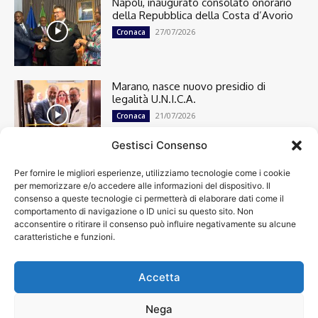
Napoli, inaugurato consolato onorario
della Repubblica della Costa d’Avorio
27/07/2026
Cronaca
Marano, nasce nuovo presidio di
legalità U.N.I.C.A.
21/07/2026
Cronaca
Gestisci Consenso
Per fornire le migliori esperienze, utilizziamo tecnologie come i cookie
Cronaca
13501
per memorizzare e/o accedere alle informazioni del dispositivo. Il
Attualità
7305
consenso a queste tecnologie ci permetterà di elaborare dati come il
top
6751
comportamento di navigazione o ID unici su questo sito. Non
acconsentire o ritirare il consenso può influire negativamente su alcune
News
4209
caratteristiche e funzioni.
Cultura
2871
Calcio
2012
Economia
1933
Accetta
Spettacoli
1932
Nega