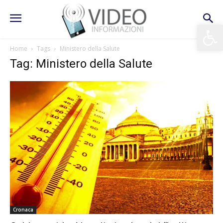
Apri la 
Home
Tags
Ministero della Salute
Tag: Ministero della Salute
Cronaca