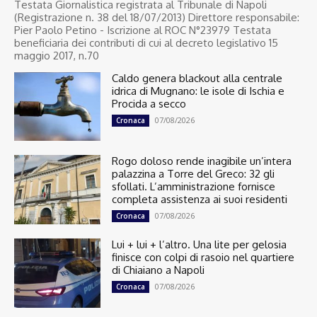
Testata Giornalistica registrata al Tribunale di Napoli
(Registrazione n. 38 del 18/07/2013) Direttore responsabile:
Pier Paolo Petino - Iscrizione al ROC N°23979 Testata
beneficiaria dei contributi di cui al decreto legislativo 15
maggio 2017, n.70
Caldo genera blackout alla centrale
idrica di Mugnano: le isole di Ischia e
Procida a secco
07/08/2026
Cronaca
Rogo doloso rende inagibile un’intera
palazzina a Torre del Greco: 32 gli
sfollati. L’amministrazione fornisce
completa assistenza ai suoi residenti
07/08/2026
Cronaca
Lui + lui + l’altro. Una lite per gelosia
finisce con colpi di rasoio nel quartiere
di Chiaiano a Napoli
07/08/2026
Cronaca