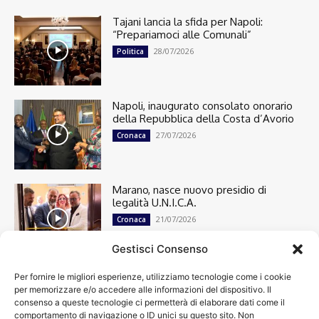
Tajani lancia la sfida per Napoli:
“Prepariamoci alle Comunali”
28/07/2026
Politica
Napoli, inaugurato consolato onorario
della Repubblica della Costa d’Avorio
27/07/2026
Cronaca
Marano, nasce nuovo presidio di
legalità U.N.I.C.A.
21/07/2026
Cronaca
Gestisci Consenso
Per fornire le migliori esperienze, utilizziamo tecnologie come i cookie
Cronaca
13498
per memorizzare e/o accedere alle informazioni del dispositivo. Il
Attualità
7302
consenso a queste tecnologie ci permetterà di elaborare dati come il
top
6748
comportamento di navigazione o ID unici su questo sito. Non