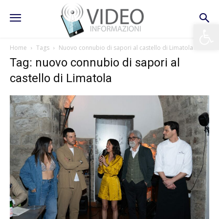
Apri la 
Home
Tags
Nuovo connubio di sapori al castello di Limatola
Tag: nuovo connubio di sapori al
castello di Limatola