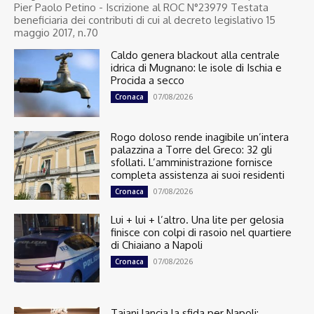
Pier Paolo Petino - Iscrizione al ROC N°23979 Testata
beneficiaria dei contributi di cui al decreto legislativo 15
maggio 2017, n.70
Caldo genera blackout alla centrale
idrica di Mugnano: le isole di Ischia e
Procida a secco
07/08/2026
Cronaca
Rogo doloso rende inagibile un’intera
palazzina a Torre del Greco: 32 gli
sfollati. L’amministrazione fornisce
completa assistenza ai suoi residenti
07/08/2026
Cronaca
Lui + lui + l’altro. Una lite per gelosia
finisce con colpi di rasoio nel quartiere
di Chiaiano a Napoli
07/08/2026
Cronaca
Tajani lancia la sfida per Napoli: