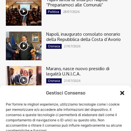
“Prepariamoci alle Comunali”
28/07/2026
Politica
Napoli, inaugurato consolato onorario
della Repubblica della Costa d’Avorio
27/07/2026
Cronaca
Marano, nasce nuovo presidio di
legalità U.N.I.C.A.
21/07/2026
Cronaca
Gestisci Consenso
Per fornire le migliori esperienze, utilizziamo tecnologie come i cookie
Cronaca
13498
per memorizzare e/o accedere alle informazioni del dispositivo. Il
Attualità
7303
consenso a queste tecnologie ci permetterà di elaborare dati come il
top
6749
comportamento di navigazione o ID unici su questo sito. Non
acconsentire o ritirare il consenso può influire negativamente su alcune
News
4209
caratteristiche e funzioni.