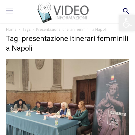
Apri la 
Home
Tags
Presentazione itinerari femminili a Napoli
Tag: presentazione itinerari femminili
a Napoli