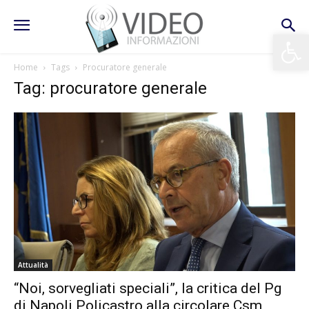
Apri la 
Home
Tags
Procuratore generale
Tag: procuratore generale
Attualità
“Noi, sorvegliati speciali”, la critica del Pg
di Napoli Policastro alla circolare Csm