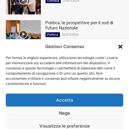
21/07/2026
Cronaca
Politica, le prospettive per il sud di
Futuro Nazionale
20/07/2026
Politica
Gestisci Consenso
Per fornire le migliori esperienze, utilizziamo tecnologie come i cookie
Cronaca
13492
per memorizzare e/o accedere alle informazioni del dispositivo. Il
Attualità
7299
consenso a queste tecnologie ci permetterà di elaborare dati come il
top
6746
comportamento di navigazione o ID unici su questo sito. Non
acconsentire o ritirare il consenso può influire negativamente su alcune
News
4208
caratteristiche e funzioni.
Cultura
2869
Calcio
2000
Spettacoli
1932
Accetta
Economia
1932
Nega
Visualizza le preferenze
Chi siamo
Contatti
Privacy Policy
Accessibilità