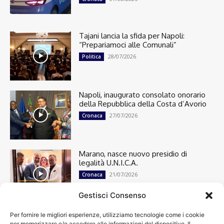
Tajani lancia la sfida per Napoli:
“Prepariamoci alle Comunali”
28/07/2026
Politica
Napoli, inaugurato consolato onorario
della Repubblica della Costa d’Avorio
27/07/2026
Cronaca
Marano, nasce nuovo presidio di
legalità U.N.I.C.A.
21/07/2026
Cronaca
Gestisci Consenso
Per fornire le migliori esperienze, utilizziamo tecnologie come i cookie
Cronaca
13498
per memorizzare e/o accedere alle informazioni del dispositivo. Il