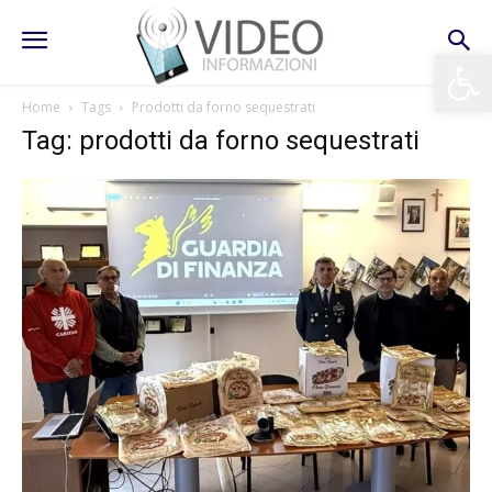
Apri la 
Home
Tags
Prodotti da forno sequestrati
Tag: prodotti da forno sequestrati