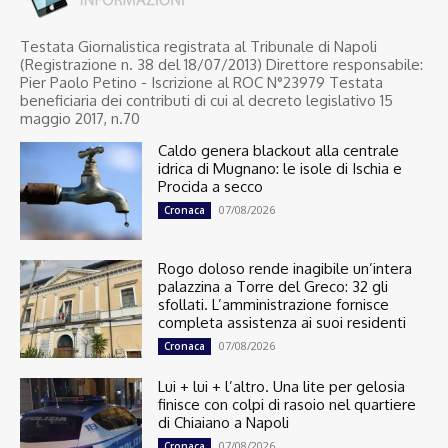
Testata Giornalistica registrata al Tribunale di Napoli
(Registrazione n. 38 del 18/07/2013) Direttore responsabile:
Pier Paolo Petino - Iscrizione al ROC N°23979 Testata
beneficiaria dei contributi di cui al decreto legislativo 15
maggio 2017, n.70
Caldo genera blackout alla centrale
idrica di Mugnano: le isole di Ischia e
Procida a secco
07/08/2026
Cronaca
Rogo doloso rende inagibile un’intera
palazzina a Torre del Greco: 32 gli
sfollati. L’amministrazione fornisce
completa assistenza ai suoi residenti
07/08/2026
Cronaca
Lui + lui + l’altro. Una lite per gelosia
finisce con colpi di rasoio nel quartiere
di Chiaiano a Napoli
07/08/2026
Cronaca