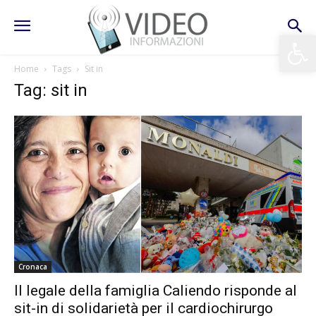
Apri la 
Home
Tags
Sit in
Tag: sit in
Cronaca
Il legale della famiglia Caliendo risponde al
sit-in di solidarietà per il cardiochirurgo