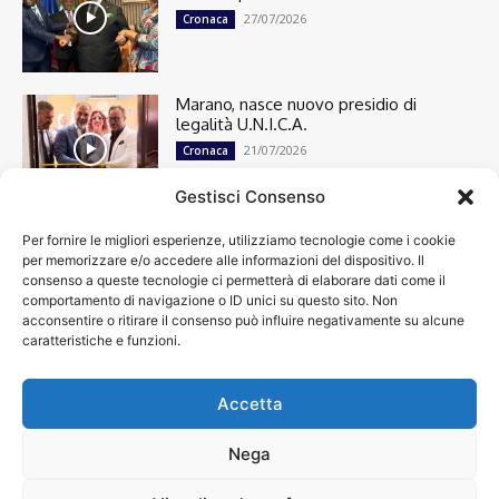
27/07/2026
Cronaca
Marano, nasce nuovo presidio di
legalità U.N.I.C.A.
21/07/2026
Cronaca
Gestisci Consenso
Per fornire le migliori esperienze, utilizziamo tecnologie come i cookie
Cronaca
13498
per memorizzare e/o accedere alle informazioni del dispositivo. Il
Attualità
7303
consenso a queste tecnologie ci permetterà di elaborare dati come il
top
6749
comportamento di navigazione o ID unici su questo sito. Non
acconsentire o ritirare il consenso può influire negativamente su alcune
News
4209
caratteristiche e funzioni.
Cultura
2870
Calcio
2008
Economia
1933
Accetta
Spettacoli
1932
Nega