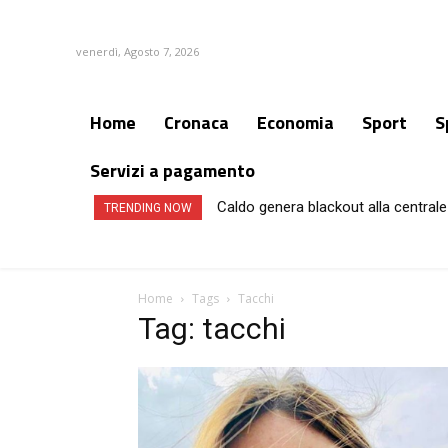
venerdì, Agosto 7, 2026
Home
Cronaca
Economia
Sport
S
Servizi a pagamento
Caldo genera blackout alla centrale 
TRENDING NOW
Home
Tags
Tacchi
Tag: tacchi