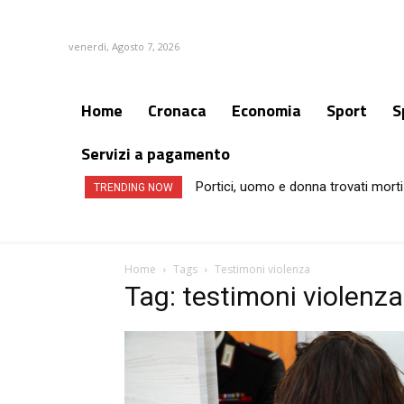
venerdì, Agosto 7, 2026
Home
Cronaca
Economia
Sport
S
Servizi a pagamento
Portici, uomo e donna trovati morti
TRENDING NOW
Home
Tags
Testimoni violenza
Tag: testimoni violenza