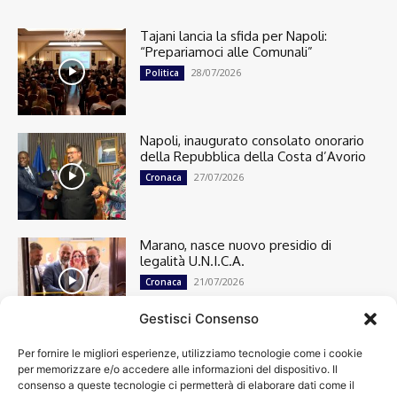
Tajani lancia la sfida per Napoli:
“Prepariamoci alle Comunali”
28/07/2026
Politica
Napoli, inaugurato consolato onorario
della Repubblica della Costa d’Avorio
27/07/2026
Cronaca
Marano, nasce nuovo presidio di
legalità U.N.I.C.A.
21/07/2026
Cronaca
Gestisci Consenso
Per fornire le migliori esperienze, utilizziamo tecnologie come i cookie
Cronaca
13501
per memorizzare e/o accedere alle informazioni del dispositivo. Il
Attualità
7305
consenso a queste tecnologie ci permetterà di elaborare dati come il