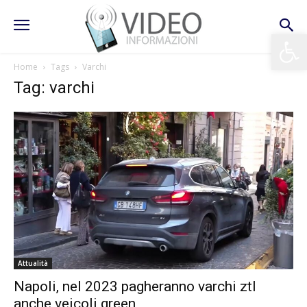
Apri la 
Home
Tags
Varchi
Tag: varchi
Attualità
Napoli, nel 2023 pagheranno varchi ztl
anche veicoli green