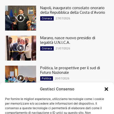
Napoli, inaugurato consolato onorario
della Repubblica della Costa d’Avorio
27/07/2026
Cronaca
Marano, nasce nuovo presidio di
legalità U.N.I.C.A.
21/07/2026
Cronaca
Politica, le prospettive per il sud di
Futuro Nazionale
20/07/2026
Politica
Gestisci Consenso
Per fornire le migliori esperienze, utilizziamo tecnologie come i cookie
Cronaca
13497
per memorizzare e/o accedere alle informazioni del dispositivo. Il
Attualità
7301
consenso a queste tecnologie ci permetterà di elaborare dati come il
top
6747
comportamento di navigazione o ID unici su questo sito. Non