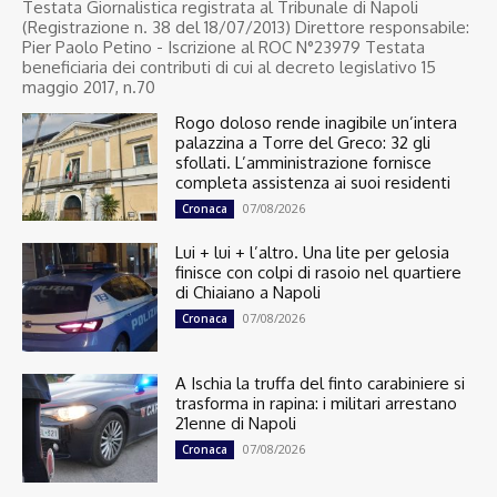
Testata Giornalistica registrata al Tribunale di Napoli
(Registrazione n. 38 del 18/07/2013) Direttore responsabile:
Pier Paolo Petino - Iscrizione al ROC N°23979 Testata
beneficiaria dei contributi di cui al decreto legislativo 15
maggio 2017, n.70
Rogo doloso rende inagibile un’intera
palazzina a Torre del Greco: 32 gli
sfollati. L’amministrazione fornisce
completa assistenza ai suoi residenti
07/08/2026
Cronaca
Lui + lui + l’altro. Una lite per gelosia
finisce con colpi di rasoio nel quartiere
di Chiaiano a Napoli
07/08/2026
Cronaca
A Ischia la truffa del finto carabiniere si
trasforma in rapina: i militari arrestano
21enne di Napoli
07/08/2026
Cronaca