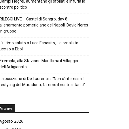
Campi Flegrei, aumentano gli sfollati e infuria lo
scontro politico
RILEGGI LIVE – Castel di Sangro, day 8:
allenamento pomeridiano del Napoli, David Neres
in gruppo
L’ultimo saluto a Luca Esposito, il giornalista
ucciso a Eboli
Exempla, alla Stazione Marittima il Villaggio
dell’Artigianato
La posizione di De Laurentiis: “Non c’interessa il
restyling del Maradona, faremo il nostro stadio”
Archivi
Agosto 2026