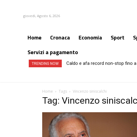
giovedì, Agosto 6, 2026
Home
Cronaca
Economia
Sport
S
Servizi a pagamento
Caldo e afa record non-stop fino a 
TRENDING NOW
Home
Tags
Vincenzo siniscalchi
Tag: Vincenzo siniscalc