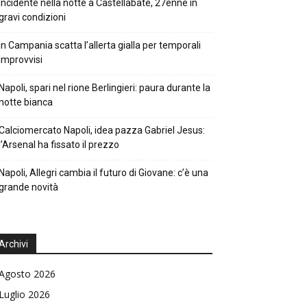
Incidente nella notte a Castellabate, 27enne in
gravi condizioni
In Campania scatta l’allerta gialla per temporali
improvvisi
Napoli, spari nel rione Berlingieri: paura durante la
notte bianca
Calciomercato Napoli, idea pazza Gabriel Jesus:
l’Arsenal ha fissato il prezzo
Napoli, Allegri cambia il futuro di Giovane: c’è una
grande novità
Archivi
Agosto 2026
Luglio 2026