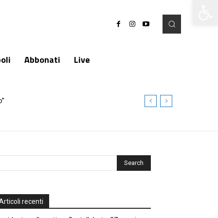
Apri la 
oli
Abbonati
Live
”
Articoli recenti