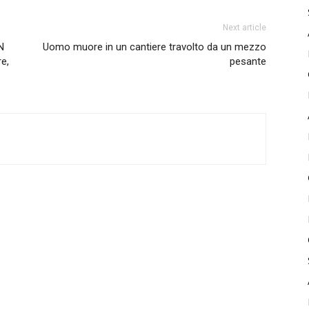
Next article
N
Uomo muore in un cantiere travolto da un mezzo
e,
pesante