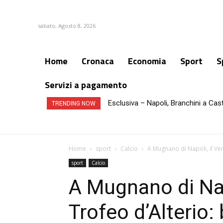
sabato, Agosto 8, 2026
Home
Cronaca
Economia
Sport
S
Servizi a pagamento
Esclusiva – Napoli, Branchini a Cas
Portici, uomo e donna trovati mo
TRENDING NOW
Home
sport
Calcio
A Mugnano di Napoli, il Vero
sport
Calcio
A Mugnano di Napo
Trofeo d’Alterio: 