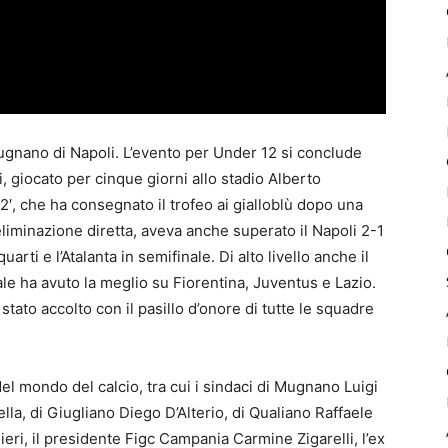
gnano di Napoli. L’evento per Under 12 si conclude
 giocato per cinque giorni allo stadio Alberto
2′, che ha consegnato il trofeo ai gialloblù dopo una
eliminazione diretta, aveva anche superato il Napoli 2-1
quarti e l’Atalanta in semifinale. Di alto livello anche il
ale ha avuto la meglio su Fiorentina, Juventus e Lazio.
stato accolto con il pasillo d’onore di tutte le squadre
 del mondo del calcio, tra cui i sindaci di Mugnano Luigi
ella, di Giugliano Diego D’Alterio, di Qualiano Raffaele
eri, il presidente Figc Campania Carmine Zigarelli, l’ex