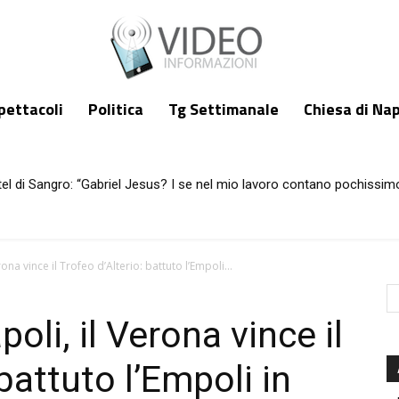
pettacoli
Politica
Tg Settimanale
Chiesa di Nap
tel di Sangro: “Gabriel Jesus? I se nel mio lavoro contano pochissimo
rti in casa
na vince il Trofeo d’Alterio: battuto l’Empoli...
li, il Verona vince il
battuto l’Empoli in