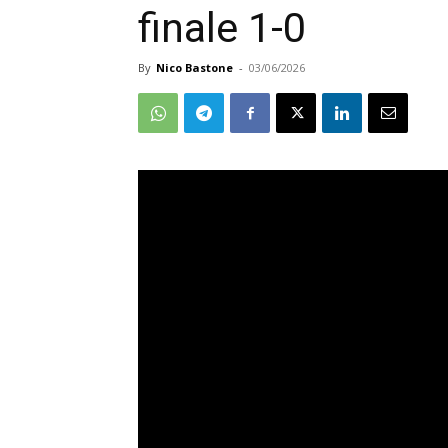
finale 1-0
By
Nico Bastone
-
03/06/2026