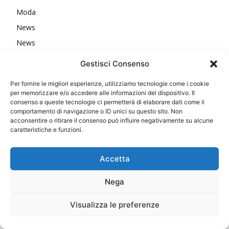
Moda
News
News
Politica
Gestisci Consenso
Politics
Per fornire le migliori esperienze, utilizziamo tecnologie come i cookie
Primo Piano
per memorizzare e/o accedere alle informazioni del dispositivo. Il
consenso a queste tecnologie ci permetterà di elaborare dati come il
Salute
comportamento di navigazione o ID unici su questo sito. Non
Senti chi parla
acconsentire o ritirare il consenso può influire negativamente su alcune
caratteristiche e funzioni.
Spettacoli
sport
Accetta
Stories
tecnologia
Nega
top
Visualizza le preferenze
traveltv24
Video