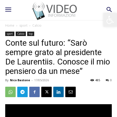
Apri la 
Home
sport
Calcio
sport
Calcio
top
Conte sul futuro: “Sarò
sempre grato al presidente
De Laurentiis. Conosce il mio
pensiero da un mese”
By
Nico Bastone
-
17/05/2026
485
0