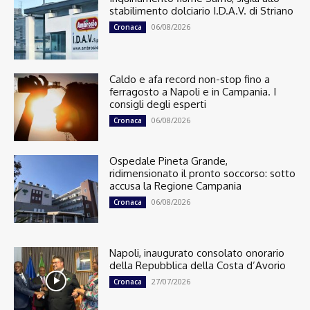
stabilimento dolciario I.D.A.V. di Striano
06/08/2026
Cronaca
Caldo e afa record non-stop fino a
ferragosto a Napoli e in Campania. I
consigli degli esperti
06/08/2026
Cronaca
Ospedale Pineta Grande,
ridimensionato il pronto soccorso: sotto
accusa la Regione Campania
06/08/2026
Cronaca
Napoli, inaugurato consolato onorario
della Repubblica della Costa d’Avorio
27/07/2026
Cronaca