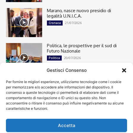
Marano, nasce nuovo presidio di
legalità U.N.I.C.A.
21/07/2026
Cronaca
Politica, le prospettive per il sud di
Futuro Nazionale
20/07/2026
Politica
Gestisci Consenso
Per fornire le migliori esperienze, utilizziamo tecnologie come i cookie
Cronaca
13492
per memorizzare e/o accedere alle informazioni del dispositivo. Il
Attualità
7299
consenso a queste tecnologie ci permetterà di elaborare dati come il
top
6746
comportamento di navigazione o ID unici su questo sito. Non
acconsentire o ritirare il consenso può influire negativamente su alcune
News
4208
caratteristiche e funzioni.
Cultura
2869
Calcio
2000
Spettacoli
1932
Accetta
Economia
1932