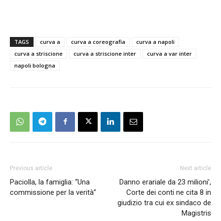
TAGS
curva a
curva a coreografia
curva a napoli
curva a striscione
curva a striscione inter
curva a var inter
napoli bologna
Previous article
Next article
Paciolla, la famiglia: “Una
Danno erariale da 23 milioni’,
commissione per la verità”
Corte dei conti ne cita 8 in
giudizio tra cui ex sindaco de
Magistris