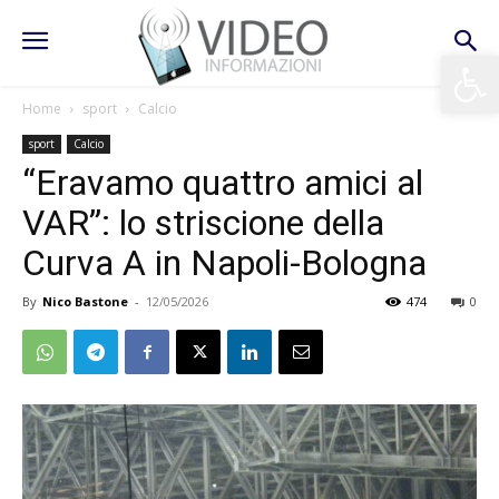
Apri la 
Home
sport
Calcio
sport
Calcio
“Eravamo quattro amici al
VAR”: lo striscione della
Curva A in Napoli-Bologna
By
Nico Bastone
-
12/05/2026
474
0