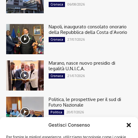
06/08/2026
Cronaca
Napoli, inaugurato consolato onorario
della Repubblica della Costa d’Avorio
27/07/2026
Cronaca
Marano, nasce nuovo presidio di
legalità U.N.I.C.A.
21/07/2026
Cronaca
Politica, le prospettive per il sud di
Futuro Nazionale
20/07/2026
Politica
Gestisci Consenso
Per fornire le migliori esperienze, utilizziamo tecnologie come i cookie