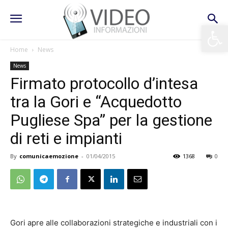
Apri la 
Home
News
News
Firmato protocollo d’intesa
tra la Gori e “Acquedotto
Pugliese Spa” per la gestione
di reti e impianti
By
comunicaemozione
-
01/04/2015
1368
0
Gori apre alle collaborazioni strategiche e industriali con i