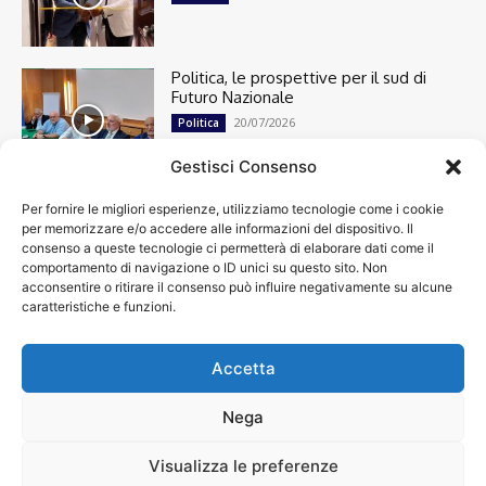
Politica, le prospettive per il sud di
Futuro Nazionale
20/07/2026
Politica
Gestisci Consenso
Per fornire le migliori esperienze, utilizziamo tecnologie come i cookie
Cronaca
13492
per memorizzare e/o accedere alle informazioni del dispositivo. Il
Attualità
7299
consenso a queste tecnologie ci permetterà di elaborare dati come il
top
6746
comportamento di navigazione o ID unici su questo sito. Non
acconsentire o ritirare il consenso può influire negativamente su alcune
News
4208
caratteristiche e funzioni.
Cultura
2869
Calcio
2000
Spettacoli
1932
Accetta
Economia
1932
Nega
Visualizza le preferenze
Chi siamo
Contatti
Privacy Policy
Accessibilità