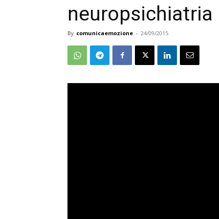
neuropsichiatria 
By
comunicaemozione
-
24/09/2015