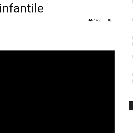
infantile
1456
0