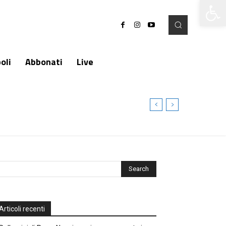
Apri la 
oli
Abbonati
Live
imo”
Articoli recenti