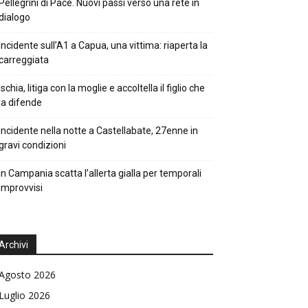
Pellegrini di Pace. Nuovi passi verso una rete in
dialogo
Incidente sull’A1 a Capua, una vittima: riaperta la
carreggiata
Ischia, litiga con la moglie e accoltella il figlio che
la difende
Incidente nella notte a Castellabate, 27enne in
gravi condizioni
In Campania scatta l’allerta gialla per temporali
improvvisi
Archivi
Agosto 2026
Luglio 2026