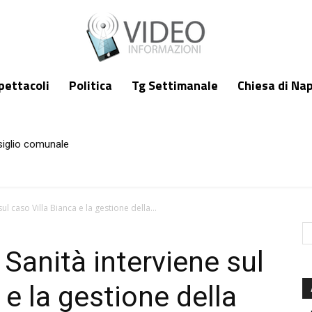
pettacoli
Politica
Tg Settimanale
Chiesa di Nap
siglio comunale
astel di Sangro: “Gabriel Jesus? I se nel mio lavoro contano pochiss
l caso Villa Bianca e la gestione della...
anità interviene sul
 e la gestione della