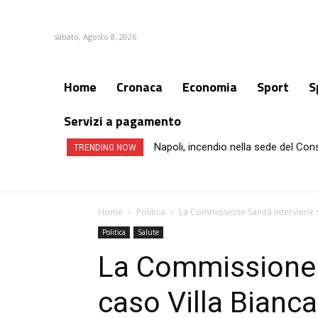
sabato, Agosto 8, 2026
Home
Cronaca
Economia
Sport
S
Servizi a pagamento
Napoli, incendio nella sede del Con
Esclusiva – Napoli, Branchini a C
TRENDING NOW
Home
Politica
La Commissione Sanità interviene su
Politica
Salute
La Commissione S
caso Villa Bianca