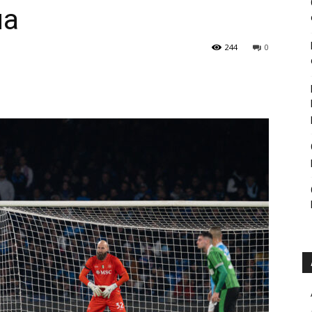
ua
244
0