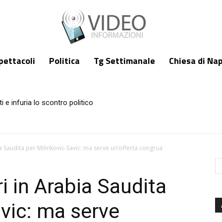
pettacoli
Politica
Tg Settimanale
Chiesa di Nap
i e infuria lo scontro politico
a Saudita per Milinkovic-Savic: ma serve un’offerta congrua
i in Arabia Saudita
avic: ma serve