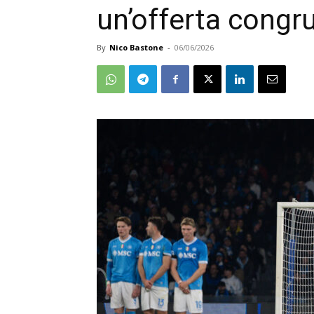
un’offerta congr
By
Nico Bastone
-
06/06/2026