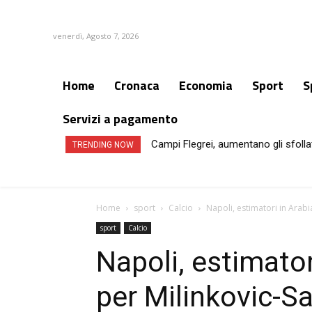
venerdì, Agosto 7, 2026
Home
Cronaca
Economia
Sport
S
Servizi a pagamento
Campi Flegrei, aumentano gli sfollat
TRENDING NOW
Home
sport
Calcio
Napoli, estimatori in Arabi
sport
Calcio
Napoli, estimator
per Milinkovic-S