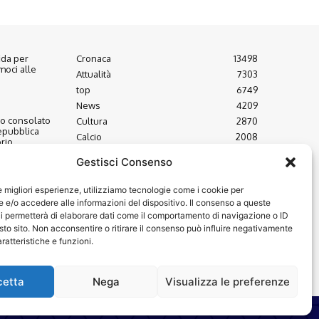
fida per
Cronaca
13498
moci alle
Attualità
7303
top
6749
News
4209
to consolato
Cultura
2870
epubblica
Calcio
2008
rio
Economia
1933
Gestisci Consenso
Spettacoli
1932
uovo
le migliori esperienze, utilizziamo tecnologie come i cookie per
à U.N.I.C.A.
e/o accedere alle informazioni del dispositivo. Il consenso a queste
i permetterà di elaborare dati come il comportamento di navigazione o ID
sto sito. Non acconsentire o ritirare il consenso può influire negativamente
ratteristiche e funzioni.
cetta
Nega
Visualizza le preferenze
© VIDEOINFORMAZIONI