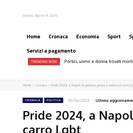
sabato, Agosto 8, 2026
Home
Cronaca
Economia
Sport
S
Servizi a pagamento
Portici, uomo e donna trovati morti
TRENDING NOW
Home
Cronaca
Pride 2024, a Napoli la politica prova a salire sul carro L
30/06/2024
Ultimo aggiorname
CRONACA
POLITICA
Pride 2024, a Napoli
carro Lgbt