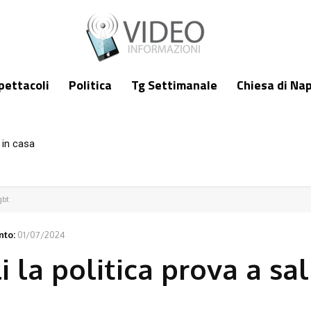
pettacoli
Politica
Tg Settimanale
Chiesa di Nap
 in casa
gbt
nto:
01/07/2024
 la politica prova a sal