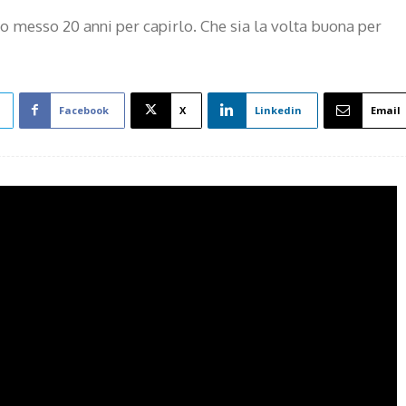
no messo 20 anni per capirlo. Che sia la volta buona per
Facebook
X
Linkedin
Email