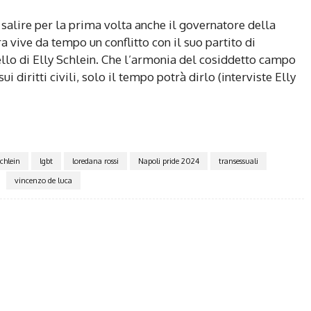
 salire per la prima volta anche il governatore della
a vive da tempo un conflitto con il suo partito di
llo di Elly Schlein. Che l’armonia del cosiddetto campo
ui diritti civili, solo il tempo potrà dirlo (interviste Elly
Schlein
lgbt
loredana rossi
Napoli pride 2024
transessuali
vincenzo de luca