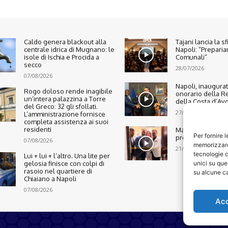
Caldo genera blackout alla
Tajani lancia la s
centrale idrica di Mugnano: le
Napoli: “Preparia
isole di Ischia e Procida a
Comunali”
secco
28/07/2026
07/08/2026
Napoli, inaugura
Rogo doloso rende inagibile
onorario della R
un’intera palazzina a Torre
della Costa d’Avo
del Greco: 32 gli sfollati.
27/07/2026
L’amministrazione fornisce
completa assistenza ai suoi
residenti
Marano, nasce n
Per fornire 
presidio di legalit
07/08/2026
memorizzare 
21/07/2026
tecnologie c
Lui + lui + l’altro. Una lite per
unici su que
gelosia finisce con colpi di
rasoio nel quartiere di
su alcune ca
Chiaiano a Napoli
07/08/2026
Ac