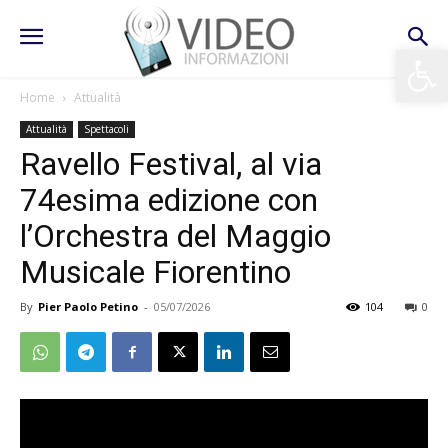
Apri la 
Home
Attualità
Attualità
Spettacoli
Ravello Festival, al via
74esima edizione con
l’Orchestra del Maggio
Musicale Fiorentino
By
Pier Paolo Petino
-
05/07/2026
104
0