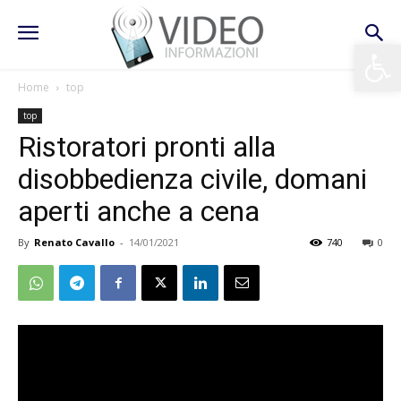
Apri la 
Home
top
top
Ristoratori pronti alla
disobbedienza civile, domani
aperti anche a cena
By
Renato Cavallo
-
14/01/2021
740
0