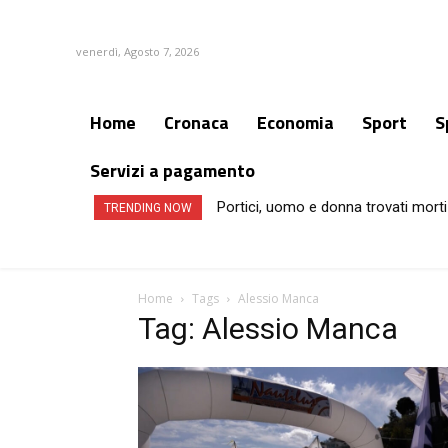
venerdì, Agosto 7, 2026
Home
Cronaca
Economia
Sport
S
Servizi a pagamento
Portici, uomo e donna trovati morti
TRENDING NOW
Home
Tags
Alessio Manca
Tag: Alessio Manca