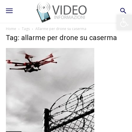
Apri la 
Home
Tags
Allarme per drone su caserma
Tag: allarme per drone su caserma