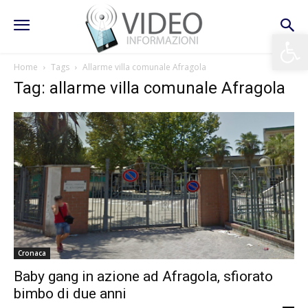
Apri la 
Home
Tags
Allarme villa comunale Afragola
Tag: allarme villa comunale Afragola
Cronaca
Baby gang in azione ad Afragola, sfiorato
bimbo di due anni