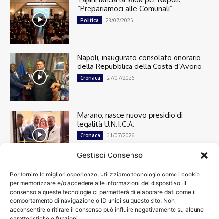
“Prepariamoci alle Comunali”
28/07/2026
Politica
Napoli, inaugurato consolato onorario
della Repubblica della Costa d’Avorio
27/07/2026
Cronaca
Marano, nasce nuovo presidio di
legalità U.N.I.C.A.
21/07/2026
Cronaca
Gestisci Consenso
Per fornire le migliori esperienze, utilizziamo tecnologie come i cookie
Cronaca
13501
per memorizzare e/o accedere alle informazioni del dispositivo. Il
Attualità
7305
consenso a queste tecnologie ci permetterà di elaborare dati come il
top
6752
comportamento di navigazione o ID unici su questo sito. Non
acconsentire o ritirare il consenso può influire negativamente su alcune
News
4209
caratteristiche e funzioni.