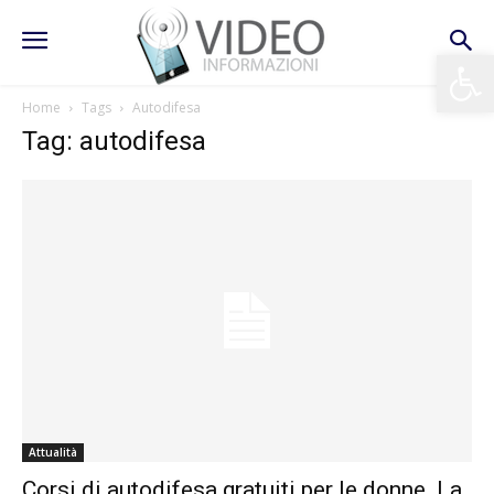
Apri la 
Home
Tags
Autodifesa
Tag: autodifesa
Attualità
Corsi di autodifesa gratuiti per le donne. La