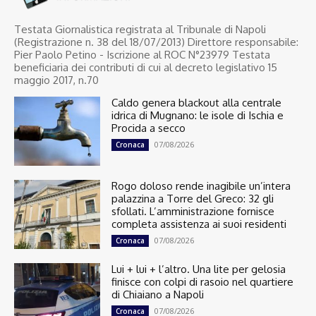
Testata Giornalistica registrata al Tribunale di Napoli
(Registrazione n. 38 del 18/07/2013) Direttore responsabile:
Pier Paolo Petino - Iscrizione al ROC N°23979 Testata
beneficiaria dei contributi di cui al decreto legislativo 15
maggio 2017, n.70
Caldo genera blackout alla centrale
idrica di Mugnano: le isole di Ischia e
Procida a secco
07/08/2026
Cronaca
Rogo doloso rende inagibile un’intera
palazzina a Torre del Greco: 32 gli
sfollati. L’amministrazione fornisce
completa assistenza ai suoi residenti
07/08/2026
Cronaca
Lui + lui + l’altro. Una lite per gelosia
finisce con colpi di rasoio nel quartiere
di Chiaiano a Napoli
07/08/2026
Cronaca