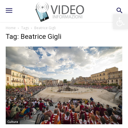
Apri la 
Home
Tags
Beatrice Gigli
Tag: Beatrice Gigli
Cultura