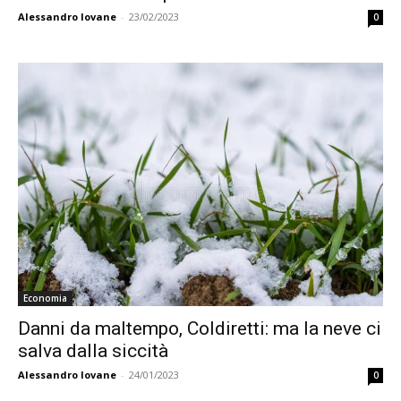
Alessandro Iovane
-
23/02/2023
0
Economia
Danni da maltempo, Coldiretti: ma la neve ci
salva dalla siccità
Alessandro Iovane
-
24/01/2023
0