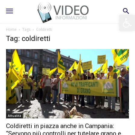
Apri la 
Home
Tags
Coldiretti
Tag: coldiretti
Attualità
Coldiretti in piazza anche in Campania:
“Servono più controlli per tutelare grano e