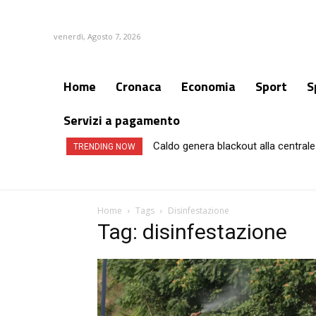
venerdì, Agosto 7, 2026
Home
Cronaca
Economia
Sport
S
Servizi a pagamento
Caldo genera blackout alla centrale 
TRENDING NOW
Home
Tags
Disinfestazione
Tag: disinfestazione