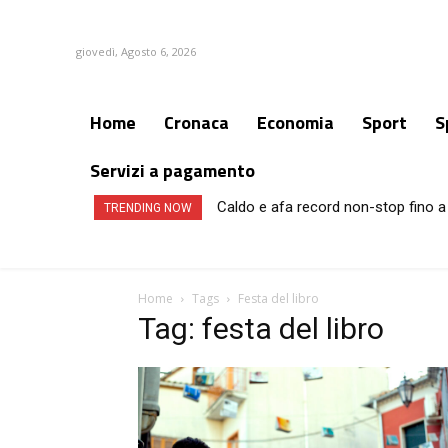
giovedì, Agosto 6, 2026
Home
Cronaca
Economia
Sport
S
Servizi a pagamento
Caldo e afa record non-stop fino a 
TRENDING NOW
Home
Tags
Festa del libro
Tag: festa del libro