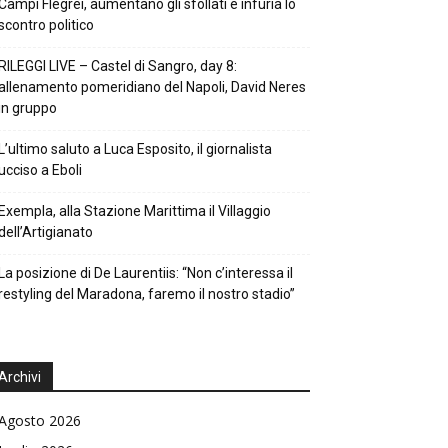
Campi Flegrei, aumentano gli sfollati e infuria lo
scontro politico
RILEGGI LIVE – Castel di Sangro, day 8:
allenamento pomeridiano del Napoli, David Neres
in gruppo
L’ultimo saluto a Luca Esposito, il giornalista
ucciso a Eboli
Exempla, alla Stazione Marittima il Villaggio
dell’Artigianato
La posizione di De Laurentiis: “Non c’interessa il
restyling del Maradona, faremo il nostro stadio”
Archivi
Agosto 2026