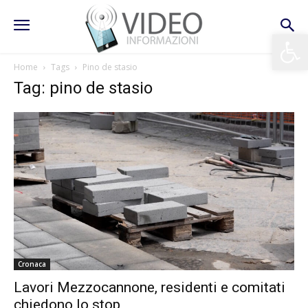
Apri la 
Home
Tags
Pino de stasio
Tag: pino de stasio
Cronaca
Lavori Mezzocannone, residenti e comitati
chiedono lo stop