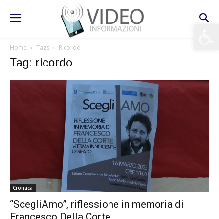
Apri la 
Home
Tags
Ricordo
Tag: ricordo
Cronaca
“ScegliAmo”, riflessione in memoria di
Francesco Della Corte