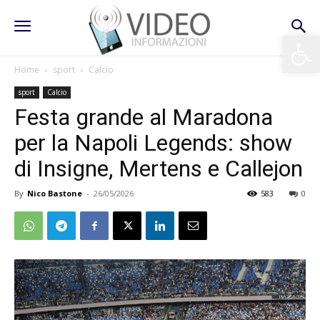
Apri la 
Home
sport
Calcio
sport
Calcio
Festa grande al Maradona
per la Napoli Legends: show
di Insigne, Mertens e Callejon
By
Nico Bastone
-
26/05/2026
583
0