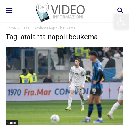
Apri la 
Home
Tags
Atalanta napoli beukema
Tag: atalanta napoli beukema
Calcio