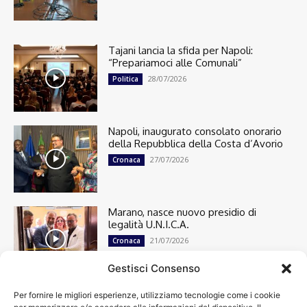
Tajani lancia la sfida per Napoli:
“Prepariamoci alle Comunali”
28/07/2026
Politica
Napoli, inaugurato consolato onorario
della Repubblica della Costa d’Avorio
27/07/2026
Cronaca
Marano, nasce nuovo presidio di
legalità U.N.I.C.A.
21/07/2026
Cronaca
Gestisci Consenso
Per fornire le migliori esperienze, utilizziamo tecnologie come i cookie
Cronaca
13501