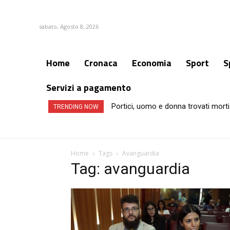
sabato, Agosto 8, 2026
Home
Cronaca
Economia
Sport
S
Servizi a pagamento
Portici, uomo e donna trovati morti
TRENDING NOW
Home
Tags
Avanguardia
Tag: avanguardia