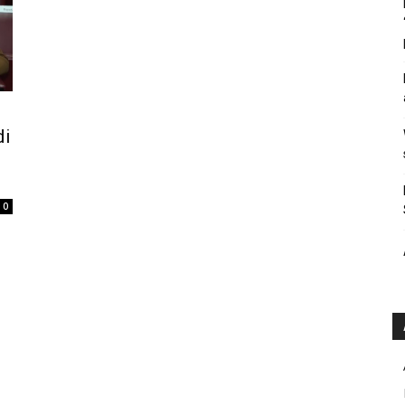
,
di
0