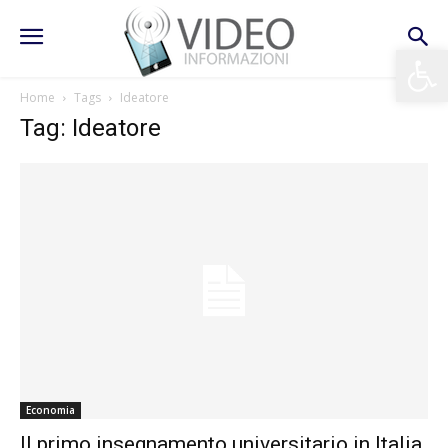
Apri la 
Home
Tags
Ideatore
Tag: Ideatore
Economia
Il primo insegnamento universitario in Italia