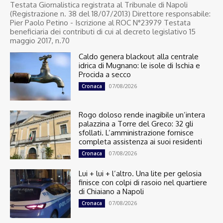
Testata Giornalistica registrata al Tribunale di Napoli
(Registrazione n. 38 del 18/07/2013) Direttore responsabile:
Pier Paolo Petino - Iscrizione al ROC N°23979 Testata
beneficiaria dei contributi di cui al decreto legislativo 15
maggio 2017, n.70
Caldo genera blackout alla centrale
idrica di Mugnano: le isole di Ischia e
Procida a secco
07/08/2026
Cronaca
Rogo doloso rende inagibile un’intera
palazzina a Torre del Greco: 32 gli
sfollati. L’amministrazione fornisce
completa assistenza ai suoi residenti
07/08/2026
Cronaca
Lui + lui + l’altro. Una lite per gelosia
finisce con colpi di rasoio nel quartiere
di Chiaiano a Napoli
07/08/2026
Cronaca