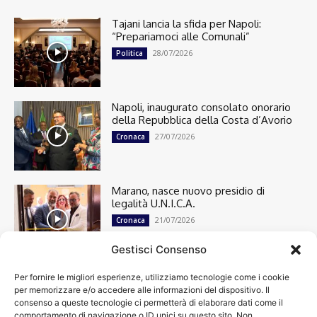
Tajani lancia la sfida per Napoli:
“Prepariamoci alle Comunali”
28/07/2026
Politica
Napoli, inaugurato consolato onorario
della Repubblica della Costa d’Avorio
27/07/2026
Cronaca
Marano, nasce nuovo presidio di
legalità U.N.I.C.A.
21/07/2026
Cronaca
Gestisci Consenso
Per fornire le migliori esperienze, utilizziamo tecnologie come i cookie
Cronaca
13498
per memorizzare e/o accedere alle informazioni del dispositivo. Il
Attualità
7303
consenso a queste tecnologie ci permetterà di elaborare dati come il
top
6748
comportamento di navigazione o ID unici su questo sito. Non