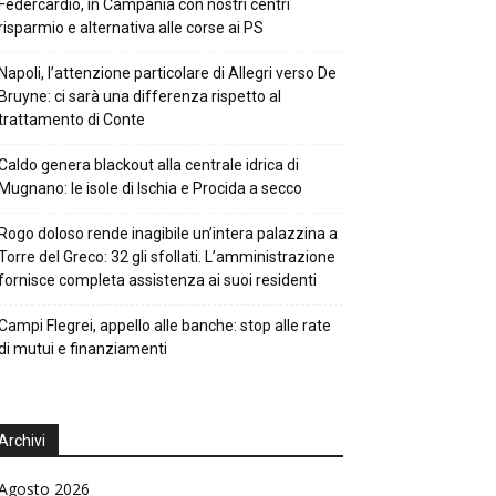
Federcardio, in Campania con nostri centri
risparmio e alternativa alle corse ai PS
Napoli, l’attenzione particolare di Allegri verso De
Bruyne: ci sarà una differenza rispetto al
trattamento di Conte
Caldo genera blackout alla centrale idrica di
Mugnano: le isole di Ischia e Procida a secco
Rogo doloso rende inagibile un’intera palazzina a
Torre del Greco: 32 gli sfollati. L’amministrazione
fornisce completa assistenza ai suoi residenti
Campi Flegrei, appello alle banche: stop alle rate
di mutui e finanziamenti
Archivi
Agosto 2026