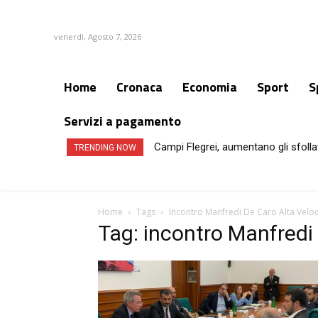
venerdì, Agosto 7, 2026
Home
Cronaca
Economia
Sport
S
Servizi a pagamento
Campi Flegrei, aumentano gli sfollat
TRENDING NOW
Home
Tags
Incontro Manfredi De Caro Alta Veloc
Tag: incontro Manfredi