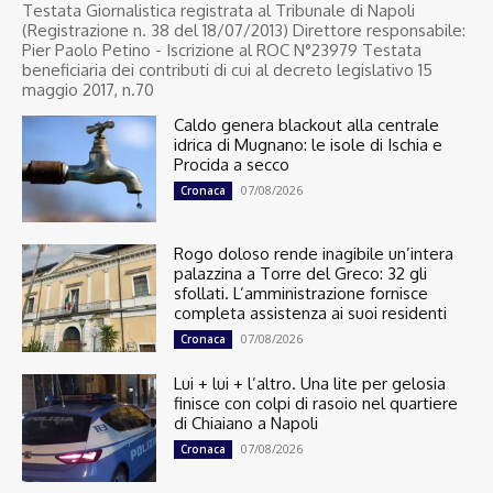
Testata Giornalistica registrata al Tribunale di Napoli
(Registrazione n. 38 del 18/07/2013) Direttore responsabile:
Pier Paolo Petino - Iscrizione al ROC N°23979 Testata
beneficiaria dei contributi di cui al decreto legislativo 15
maggio 2017, n.70
Caldo genera blackout alla centrale
idrica di Mugnano: le isole di Ischia e
Procida a secco
07/08/2026
Cronaca
Rogo doloso rende inagibile un’intera
palazzina a Torre del Greco: 32 gli
sfollati. L’amministrazione fornisce
completa assistenza ai suoi residenti
07/08/2026
Cronaca
Lui + lui + l’altro. Una lite per gelosia
finisce con colpi di rasoio nel quartiere
di Chiaiano a Napoli
07/08/2026
Cronaca