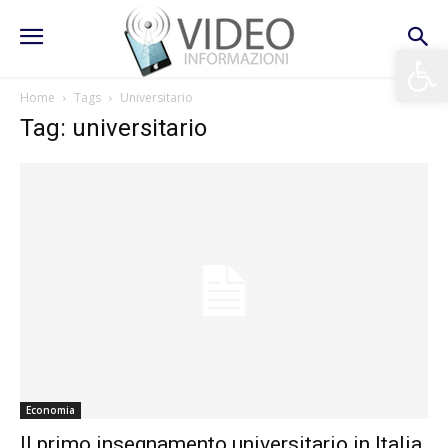
Apri la 
Home
Tags
Universitario
Tag: universitario
Economia
Il primo insegnamento universitario in Italia