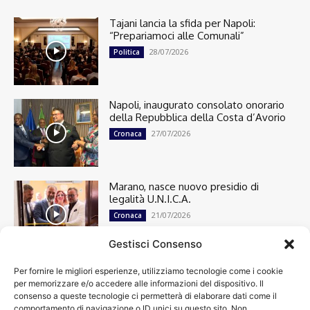
Tajani lancia la sfida per Napoli:
“Prepariamoci alle Comunali”
28/07/2026
Politica
Napoli, inaugurato consolato onorario
della Repubblica della Costa d’Avorio
27/07/2026
Cronaca
Marano, nasce nuovo presidio di
legalità U.N.I.C.A.
21/07/2026
Cronaca
Gestisci Consenso
Per fornire le migliori esperienze, utilizziamo tecnologie come i cookie
Cronaca
13498
per memorizzare e/o accedere alle informazioni del dispositivo. Il
Attualità
7303
consenso a queste tecnologie ci permetterà di elaborare dati come il
top
6748
comportamento di navigazione o ID unici su questo sito. Non