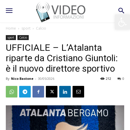
Apri la 
Home
sport
Calcio
sport
Calcio
UFFICIALE – L’Atalanta
riparte da Cristiano Giuntoli:
è il nuovo direttore sportivo
By
Nico Bastone
-
30/05/2026
212
0