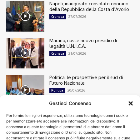
Napoli, inaugurato consolato onorario
della Repubblica della Costa d’Avorio
27/07/2026
Cronaca
Marano, nasce nuovo presidio di
legalità U.N.I.C.A.
21/07/2026
Cronaca
Politica, le prospettive per il sud di
Futuro Nazionale
20/07/2026
Politica
Gestisci Consenso
Per fornire le migliori esperienze, utilizziamo tecnologie come i cookie
Cronaca
13492
per memorizzare e/o accedere alle informazioni del dispositivo. Il
Attualità
7299
consenso a queste tecnologie ci permetterà di elaborare dati come il
top
6746
comportamento di navigazione o ID unici su questo sito. Non
acconsentire o ritirare il consenso può influire negativamente su alcune
News
4208