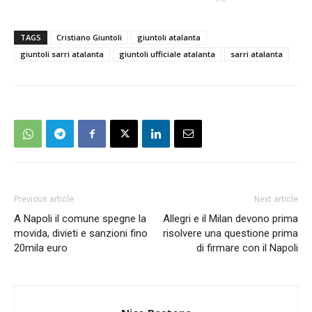
TAGS
Cristiano Giuntoli
giuntoli atalanta
giuntoli sarri atalanta
giuntoli ufficiale atalanta
sarri atalanta
Previous article
Next article
A Napoli il comune spegne la
Allegri e il Milan devono prima
movida, divieti e sanzioni fino
risolvere una questione prima
20mila euro
di firmare con il Napoli