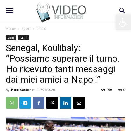
Apri la 
Home
sport
Calcio
sport
Calcio
Senegal, Koulibaly:
“Possiamo superare il turno.
Ho ricevuto tanti messaggi
dai miei amici a Napoli”
By
Nico Bastone
-
17/06/2026
190
0