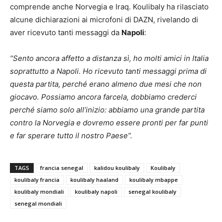
comprende anche Norvegia e Iraq. Koulibaly ha rilasciato
alcune dichiarazioni ai microfoni di DAZN, rivelando di
aver ricevuto tanti messaggi da
Napoli
:
“Sento ancora affetto a distanza sì, ho molti amici in Italia
soprattutto a Napoli. Ho ricevuto tanti messaggi prima di
questa partita, perché erano almeno due mesi che non
giocavo. Possiamo ancora farcela, dobbiamo crederci
perché siamo solo all’inizio: abbiamo una grande partita
contro la Norvegia e dovremo essere pronti per far punti
e far sperare tutto il nostro Paese”.
TAGS
francia senegal
kalidou koulibaly
Koulibaly
koulibaly francia
koulibaly haaland
koulibaly mbappe
koulibaly mondiali
koulibaly napoli
senegal koulibaly
senegal mondiali