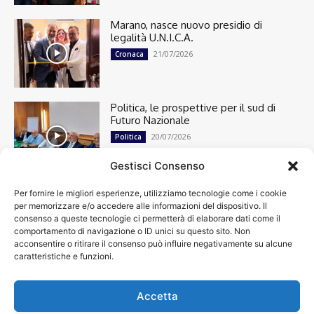
Marano, nasce nuovo presidio di
legalità U.N.I.C.A.
21/07/2026
Cronaca
Politica, le prospettive per il sud di
Futuro Nazionale
20/07/2026
Politica
Gestisci Consenso
Per fornire le migliori esperienze, utilizziamo tecnologie come i cookie
Cronaca
13492
per memorizzare e/o accedere alle informazioni del dispositivo. Il
Attualità
7299
consenso a queste tecnologie ci permetterà di elaborare dati come il
top
6746
comportamento di navigazione o ID unici su questo sito. Non
acconsentire o ritirare il consenso può influire negativamente su alcune
News
4208
caratteristiche e funzioni.
Cultura
2869
Calcio
2000
Spettacoli
1932
Accetta
Economia
1932