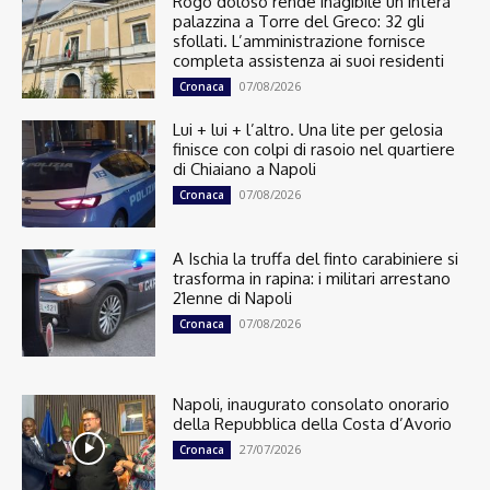
Rogo doloso rende inagibile un’intera
palazzina a Torre del Greco: 32 gli
sfollati. L’amministrazione fornisce
completa assistenza ai suoi residenti
07/08/2026
Cronaca
Lui + lui + l’altro. Una lite per gelosia
finisce con colpi di rasoio nel quartiere
di Chiaiano a Napoli
07/08/2026
Cronaca
A Ischia la truffa del finto carabiniere si
trasforma in rapina: i militari arrestano
21enne di Napoli
07/08/2026
Cronaca
Napoli, inaugurato consolato onorario
della Repubblica della Costa d’Avorio
27/07/2026
Cronaca