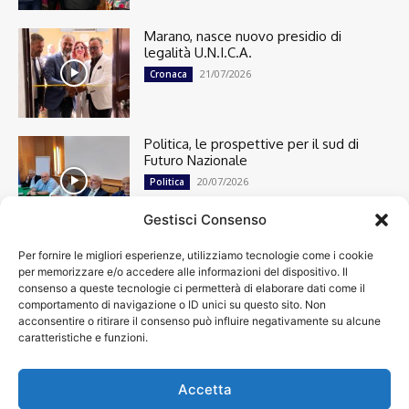
Marano, nasce nuovo presidio di
legalità U.N.I.C.A.
21/07/2026
Cronaca
Politica, le prospettive per il sud di
Futuro Nazionale
20/07/2026
Politica
Gestisci Consenso
Per fornire le migliori esperienze, utilizziamo tecnologie come i cookie
Cronaca
13496
per memorizzare e/o accedere alle informazioni del dispositivo. Il
Attualità
7302
consenso a queste tecnologie ci permetterà di elaborare dati come il
top
6747
comportamento di navigazione o ID unici su questo sito. Non
acconsentire o ritirare il consenso può influire negativamente su alcune
News
4209
caratteristiche e funzioni.
Cultura
2870
Calcio
2002
Spettacoli
1932
Accetta
Economia
1932